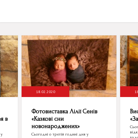
18.02.2020
1
Фотовиставка Лілії Сенів
Ви
я в
«Казкові сни
«З
новонароджених»
Сьог
відк
 у
Сьогодні о третій годині дня у
худо