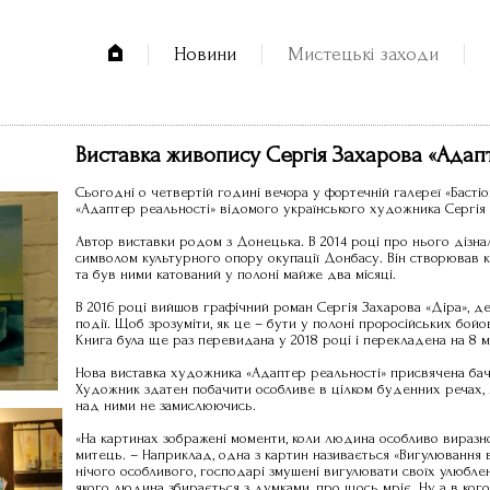
Новини
Мистецькі заходи
Виставка живопису Сергія Захарова «Адап
Сьогодні о четвертій годині вечора у фортечній галереї «Басті
«Адаптер реальності» відомого українського художника Сергія
Автор виставки родом з Донецька. В 2014 році про нього дізналас
символом культурного опору окупації Донбасу. Він створював к
та був ними катований у полоні майже два місяці.
В 2016 році вийшов графічний роман Сергія Захарова «Діра», д
події. Щоб зрозуміти, як це – бути у полоні проросійських бой
Книга була ще раз перевидана у 2018 році і перекладена на 8 м
Нова виставка художника «Адаптер реальності» присвячена бач
Художник здатен побачити особливе в цілком буденних речах, я
над ними не замислюючись.
«На картинах зображені моменти, коли людина особливо виразн
митець. – Наприклад, одна з картин називається «Вигулювання 
нічого особливого, господарі змушені вигулювати своїх улюблен
якого людина збирається з думками, про щось мріє. Ну а в кого