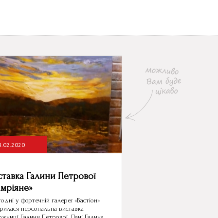
8.02.2020
ставка Галини Петрової
амріяне»
одні у фортечній галереї «Бастіон»
рилася персональна виставка
жниці Галини Петрової. Пані Галина