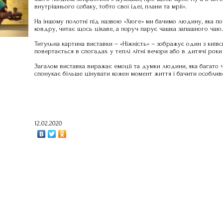
внутрішнього собаку, тобто свої ідеї, плани та мрії».
На іншому полотні під назвою «Хюге» ми бачимо людину, яка по
ковдру, читає щось цікаве, а поруч парує чашка запашного чаю.
Титульна картина виставки – «Ніжність» – зображує один з київ
повертається в спогадах у теплі літні вечори або в дитячі роки 
Загалом виставка виражає емоції та думки людини, яка багато ч
спонукає більше цінувати кожен момент життя і бачити особливе
12.02.2020