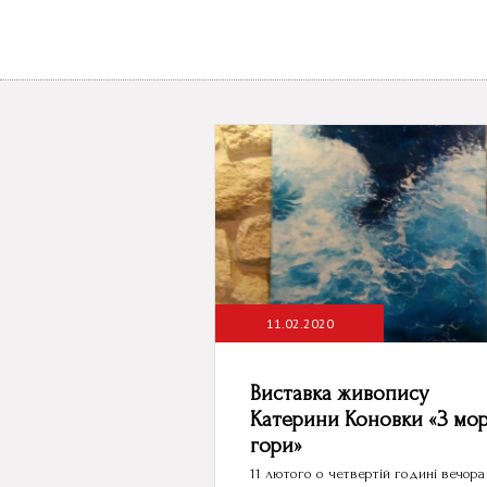
11.02.2020
Виставка живопису
Катерини Коновки «З мор
гори»
11 лютого о четвертій годині вечора