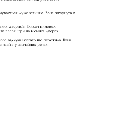
чувається дуже затишно. Вона загорнута в
ських двориків. Глядач мимоволі
та веселі ігри на міських дворах.
ого відчула і багато що пережила. Вона
 навіть у звичайних речах.