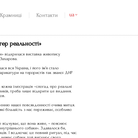
ua
Крамниці
Контакти
тер реальності»
он» відкрилася виставка живопису
 Захарова.
я вся Україна, і його ім’я стало
арикатури на терористів так званої ДНР
е кожна ілюстрація –спогад про реальні
овиків, треба лише відкрити це видання.
ов.
енню нашої повсякденності очима митця.
кі більшість з нас переживає, особливо
о відчуває, що вона живе, – пояснює
внутрішнього собаки». Здавалося би,
ців. І водночас це певний ритуал, під час
 немає собаки, той вигулює свого