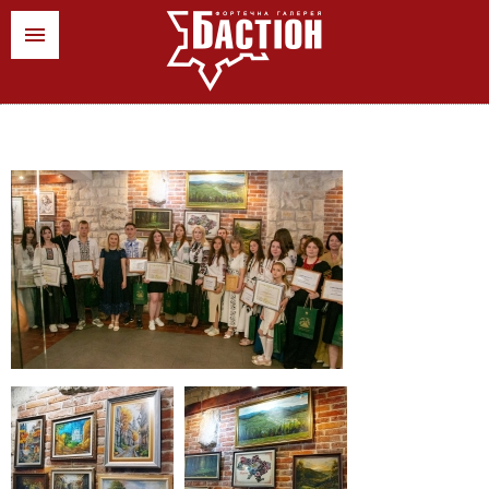
ua
pl
en
Новини
Мистецькі заходи
Крамниці
Контакти