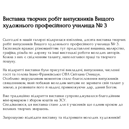
Виставка творчих робіт випускників Вищого
художнього професійного училища № 3
Сьогодні в нашій галереї відкрилася ювілейна, десята виставка творчих
робіт випускників Вищого художнього професійного училища № 3.
Експозиція вражає різноманіттям: тут представлені вишивка, малярство,
графіка, різьба по дереву та інші мистецькі роботи молодих авторів.
Кожна з них є свідченням таланту, наполегливої праці та творчого
пошуку.
На відкритті виставки були присутні викладачі, випускники, численні
гості та голова Івано-Франківської ОВА Світлана Онищук.
Особливо зворушливим моментом стало благословення випускників
священником, який побажав молодим митцям не заривати свій талант у
землю, а розвивати його й надалі, примножуючи дар, даний Богом.
Вже традиційно відкриття виставки супроводжувалося благодійним
міні-ярмарком і збором коштів на ЗСУ.
Сподіваємося, ця виставка стане для її учасників ще одним кроком до
великих творчих звершень.
Запрошуємо відвідати виставку та підтримати молодих художників!