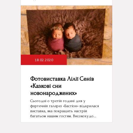
18.02.2020
Фотовиставка Лілії Сенів
«Казкові сни
новонароджених»
Сьогодні о третій годині дня у
фортечній галереї «Бастіон» відкрилася
виставка, яка покращить настрій
багатьом нашим гостям. Високохудо...