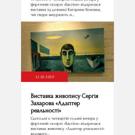
фортечній галереї «Бастіон» відкрилася
виставка художниці Катерини Коновки,
чиї твори занурюють н...
12.02.2020
Виставка живопису Сергія
Захарова «Адаптер
реальності»
Сьогодні о четвертій годині вечора у
фортечній галереї «Бастіон» відкрилася
виставка живопису «Адаптер реальності»
відомого...