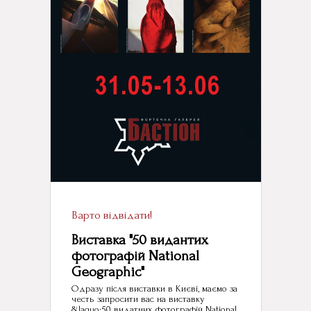
Варто відвідати!
Виставка "50 видантих
фотографій National
Geographic"
Одразу після виставки в Києві, маємо за
честь запросити вас на виставку
&laquo;50 видатних фотографій National