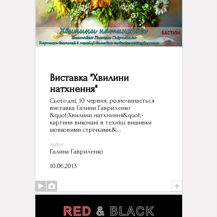
Виставка "Хвилини
натхнення"
Сьогодні, 10 червня, розпочинається
виставка Галини Гавриленко
&quot;Хвилини натхнення&quot;-
картини виконані в техніці вишивки
шовковими стрічками.&...
autor
Галина Гавриленко
10.06.2013