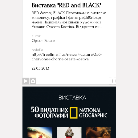
Виставка "RED and BLACK"
RED &amp; BLACK Персональна виставка
живопису, графіки і фотографії&nbsp;
члена Національної спілки художників
України Ореста Костіва. Відкриття ви...
autor
Орест Костів
notatki
http://freetime.if.ua/news/4-culture/356-
chervone-i-chorne-oresta-kostiva
22.05.2013