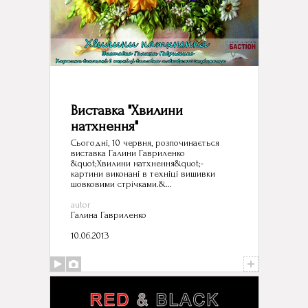
Виставка "Хвилини
натхнення"
Сьогодні, 10 червня, розпочинається
виставка Галини Гавриленко
&quot;Хвилини натхнення&quot;-
картини виконані в техніці вишивки
шовковими стрічками.&...
autor
Галина Гавриленко
10.06.2013