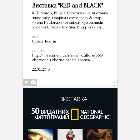
Виставка "RED and BLACK"
RED &amp; BLACK Персональна виставка
живопису, графіки і фотографії&nbsp;
члена Національної спілки художників
України Ореста Костіва. Відкриття ви...
autor
Орест Костів
notatki
http://freetime.if.ua/news/4-culture/356-
chervone-i-chorne-oresta-kostiva
22.05.2013