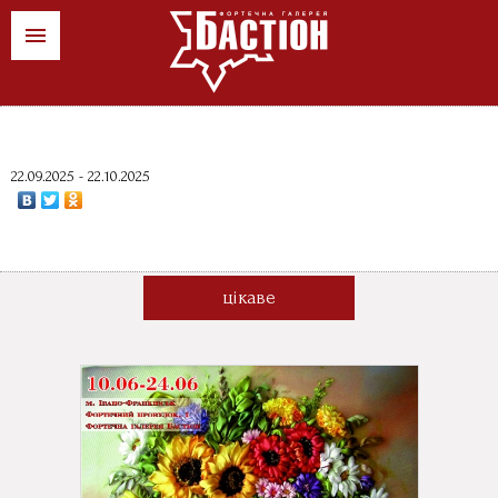
ua
pl
en
News
22.09.2025 - 22.10.2025
Sztuka wydarzenia
Sklepy
цікаве
Kontakt