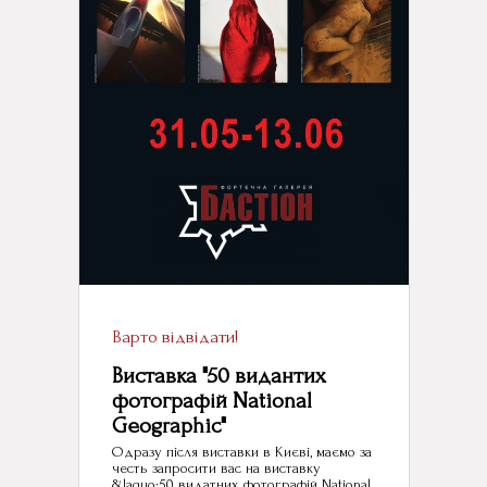
Варто відвідати!
Виставка "50 видантих
фотографій National
Geographic"
Одразу після виставки в Києві, маємо за
честь запросити вас на виставку
&laquo;50 видатних фотографій National