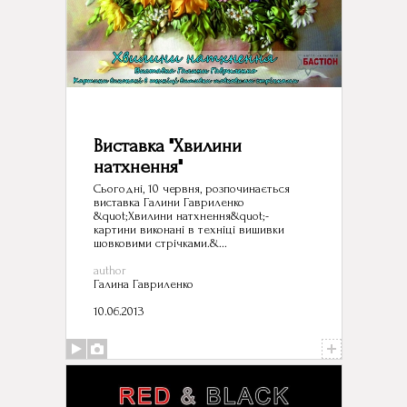
Виставка "Хвилини
натхнення"
Сьогодні, 10 червня, розпочинається
виставка Галини Гавриленко
&quot;Хвилини натхнення&quot;-
картини виконані в техніці вишивки
шовковими стрічками.&...
author
Галина Гавриленко
10.06.2013