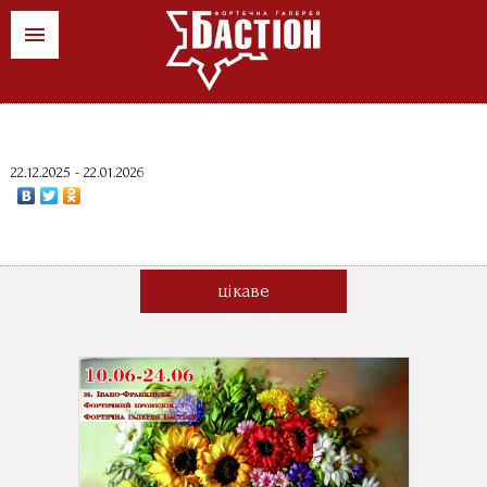
ua
pl
en
News
22.12.2025 - 22.01.2026
Art events
Stores
цікаве
Contacts