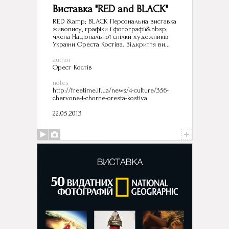
Виставка "RED and BLACK"
RED &amp; BLACK Персональна виставка
живопису, графіки і фотографії&nbsp;
члена Національної спілки художників
України Ореста Костіва. Відкриття ви...
author
Орест Костів
notes
http://freetime.if.ua/news/4-culture/356-
chervone-i-chorne-oresta-kostiva
22.05.2013