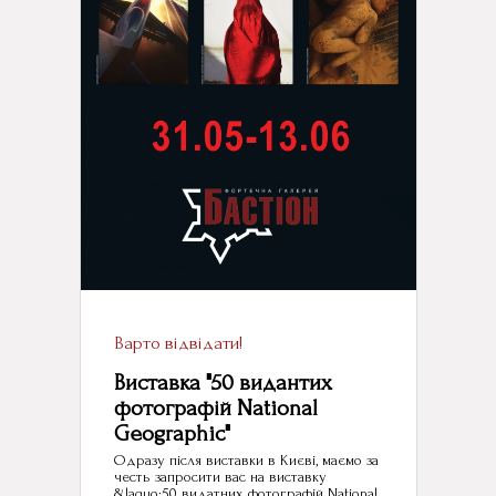
Варто відвідати!
Виставка "50 видантих
фотографій National
Geographic"
Одразу після виставки в Києві, маємо за
честь запросити вас на виставку
&laquo;50 видатних фотографій National