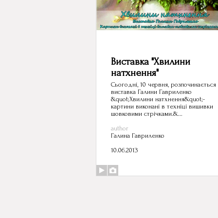
Виставка "Хвилини
натхнення"
Сьогодні, 10 червня, розпочинається
виставка Галини Гавриленко
&quot;Хвилини натхнення&quot;-
картини виконані в техніці вишивки
шовковими стрічками.&...
author
Галина Гавриленко
10.06.2013