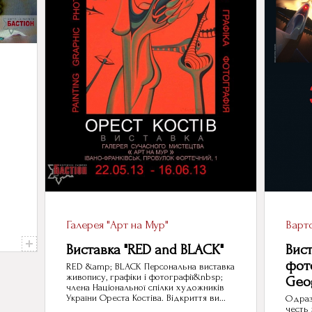
Галерея "Арт на Мур"
Варто
Виставка "RED and BLACK"
Вист
фот
RED &amp; BLACK Персональна виставка
живопису, графіки і фотографії&nbsp;
Geo
члена Національної спілки художників
України Ореста Костіва. Відкриття ви...
Одразу
честь 