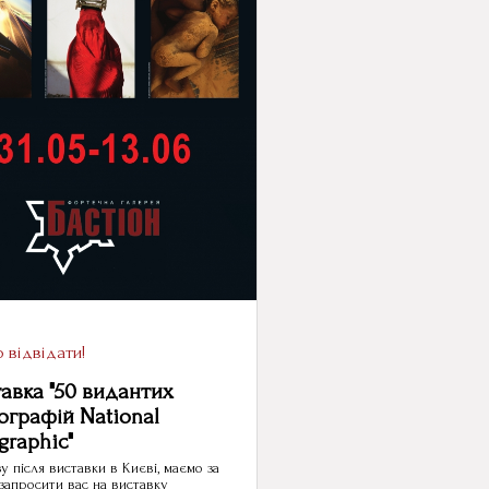
 відвідати!
авка "50 видантих
ографій National
graphic"
 після виставки в Києві, маємо за
запросити вас на виставку