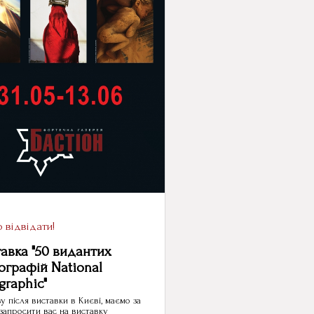
 відвідати!
авка "50 видантих
ографій National
graphic"
 після виставки в Києві, маємо за
запросити вас на виставку