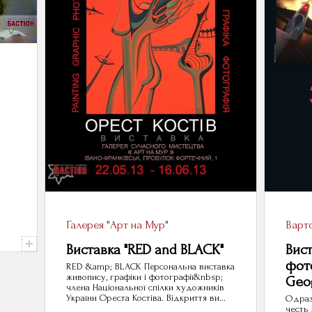
Галерея "Арт на Мур"
Варто
Виставка "RED and BLACK"
Вист
фот
RED &amp; BLACK Персональна виставка
живопису, графіки і фотографії&nbsp;
Geo
члена Національної спілки художників
України Ореста Костіва. Відкриття ви...
Одразу
честь 