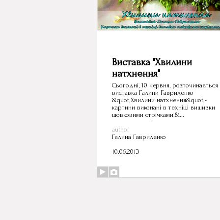
Виставка "Хвилини
натхнення"
Сьогодні, 10 червня, розпочинається
виставка Галини Гавриленко
&quot;Хвилини натхнення&quot;-
картини виконані в техніці вишивки
шовковими стрічками.&...
author
Галина Гавриленко
10.06.2013